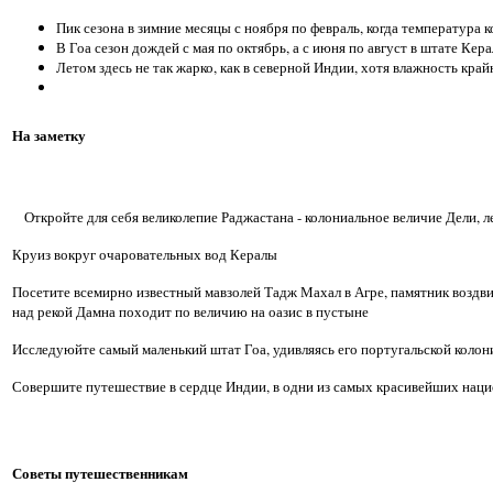
Пик сезона в зимние месяцы с ноября по февраль, когда температура ко
В Гоа сезон дождей с мая по октябрь, а с июня по август в штате Кера
Летом здесь не так жарко, как в северной Индии, хотя влажность край
На заметку
Откройте для себя великолепие Раджастана - колониальное величие Дели,
Круиз вокруг очаровательных вод Кералы
Посетите всемирно известный мавзолей Тадж Махал в Агре, памятник воздви
над рекой Дамна походит по величию на оазис в пустыне
Исследуюйте самый маленький штат Гоа, удивляясь его португальской коло
Совершите путешествие в сердце Индии, в одни из самых красивейших нац
Советы путешественникам