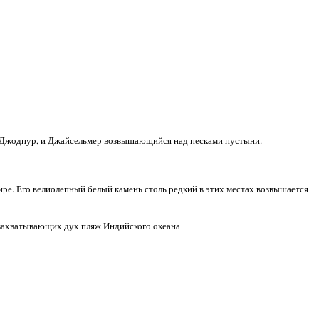
й Джодпур, и Джайсельмер возвышающийся над песками пустыни.
ре. Его велиолепный белый камень столь редкий в этих местах возвышается
 захватывающих дух пляж Индийского океана