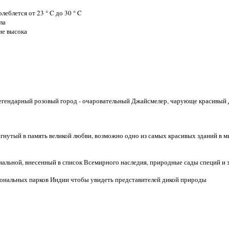
леблется от 23 ° C до 30 ° C
ла
не высока
 легендарный розовый город - очаровательный Джайсмелер, чарующе красивы
гнутый в память великой любви, возможно одно из самых красивых зданий в ми
ниальной, внесенный в список Всемирного наследия, природные сады специй и
иональных парков Индии чтобы увидеть представителей дикой природы