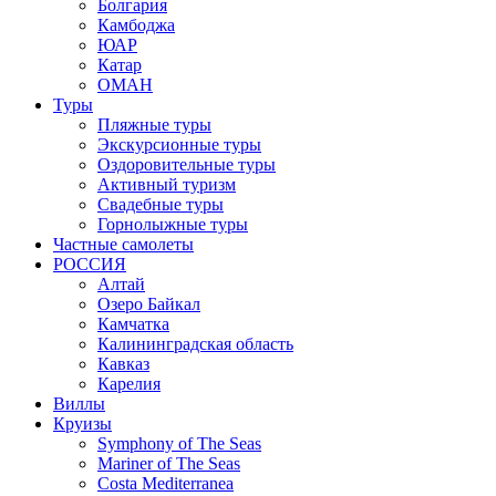
Болгария
Камбоджа
ЮАР
Катар
ОМАН
Туры
Пляжные туры
Экскурсионные туры
Оздоровительные туры
Активный туризм
Свадебные туры
Горнолыжные туры
Частные самолеты
РОССИЯ
Алтай
Озеро Байкал
Камчатка
Калининградская область
Кавказ
Карелия
Виллы
Круизы
Symphony of The Seas
Mariner of The Seas
Costa Mediterranea