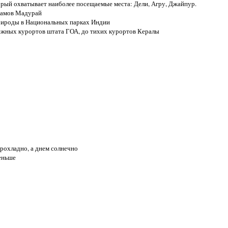
орый охватывает наиболее посещаемые места: Дели, Агру, Джайпур.
храмов Мадурай
природы в Национальных парках Индии
жных курортов штата ГОА, до тихих курортов Кералы
прохладно, а днем солнечно
меньше