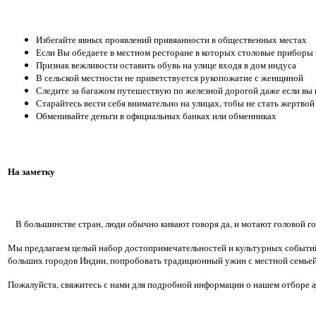
Избегайте явных проявлений привяанности в общественных местах
Если Вы обедаете в местном ресторане в которых столовые приборы 
Признак вежливости оставить обувь на улице входя в дом индуса
В сельской местности не приветствуется рукопожатие с женщиной
Следите за багажом путешествую по железной дорогой даже если вы
Старайтесь вести себя внимательно на улицах, тобы не стать жертв
Обменивайте деньги в официальных банках или обменниках
На заметку
В большинстве стран, люди обычно кивают говоря да, и мотают головой гов
Мы предлагаем целый набор достопримечательностей и культурных событий
больших городов Индии, попробовать традиционный ужин с местной семьей 
Пожалуйста, свяжитесь с нами для подробной информации о нашем отборе а